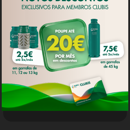
personalizados, assim como para fins
analíticos, de acordo com um perfil
elaborado a partir dos hábitos de
navegação do utilizador. Neste
sentido, pode aceitar todos os
'cookies' ou gerir as suas preferências
no painel de configurações. Para mais
informações consulte a nossa
Política
de Privacidade
.
DEFINIÇÕES DE COOKIES
ACEITAR TODOS OS COOKIES
Política de Privacidade