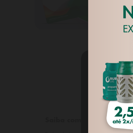
Utilizamos 'c
assim como pa
navegação do 
preferências 
Privacidade
.
Saiba como aderir ao Clu
DEFINI