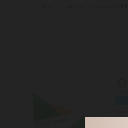
Junte-se a nós e entre para um CLUB
Descontos até 10 cênt/litro
SAIBA MAIS