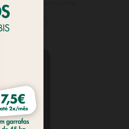
ra o CLUBIS sai sempre a ganhar.
 PARCEIROS CLUBIS
lizados,
os hábitos de
ir as suas
ssa
Política de
COOKIES