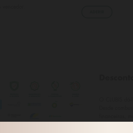
IS vencedor.
ADERIR
Descont
O CLUBIS dá-l
Desde combustí
financeiras, 
lazer e viagen