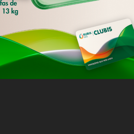
rtão que lhe traz vantagens, pode solicitar o seu cartão
Política de Privacidade
s aderentes ao programa nos
locais de venda
. Caso receb
u registo neste
formulário
, na opção "Registar cartão", a