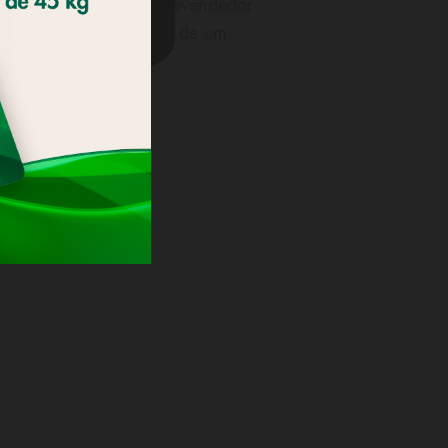
aqui
ou junto do seu Revendedor
a o seu cartão através de um
pós receber o cartão.