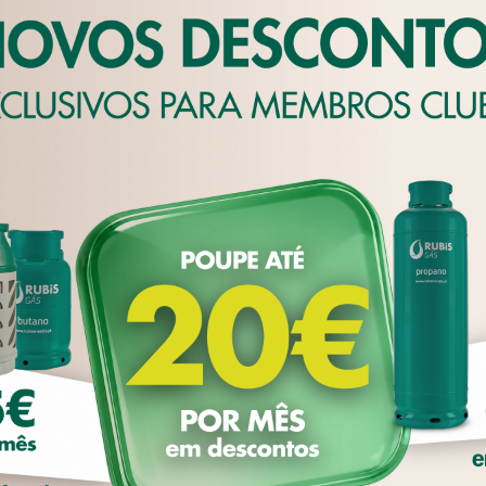
Quem entra pa
CONHEÇA OS
ookies' próprios para apresentar publicidade e conteúdos persona
ra fins analíticos, de acordo com um perfil elaborado a partir d
utilizador. Neste sentido, pode aceitar todos os 'cookies' ou ger
no painel de configurações. Para mais informações consulte a no
bis
ÇÕES DE COOKIES
ACEITAR TODOS OS 