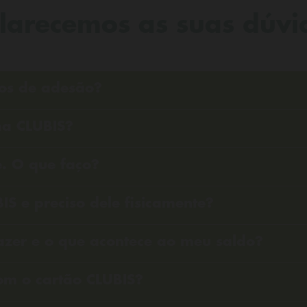
clarecemos as suas dúvi
os de adesão?
ma CLUBIS?
. O que faço?
IS e preciso dele fisicamente?
fazer e o que acontece ao meu saldo?
om o cartão CLUBIS?