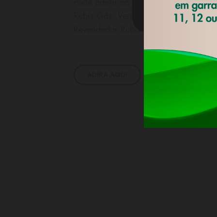
Pode aderir ao Clubis e receber um ca
Rubis Gás. Verifique os Revendedore
Revendedor Rubis Gás, complete o se
ADIRA AQUI