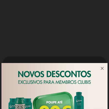
5. CANAIS DE RECOLHA DOS DADOS
O Grupo Rubis poderá recolher dados de forma direta (i.e.,
diretamente junto do Titular) ou de forma indireta (i.e.,
através de entidades parceiras ou terceiros). A recolha pode
ser feita através dos seguintes canais:
Recolha direta: presencialmente, por telefone, por correio
eletrónico e através do website ou aplicação;
Recolha indireta: através de parceiros ou empresas do
Grupo e entidades oficiais.
6. UTILIZAÇÃO E FINALIDADES DO TRATAMENTO DE
Utilizamos 'cookies' próprios para
DADOS DO TITULAR
apresentar publicidade e conteúdos
personalizados, assim como para fins
Em termos gerais, o Grupo Rubis utiliza os Dados do Titular
analíticos, de acordo com um perfil
para, entre outras, as seguintes finalidades:
elaborado a partir dos hábitos de
Gestão do contrato celebrado com o Titular;
navegação do utilizador. Neste
Gestão de contactos com o Titular;
sentido, pode aceitar todos os
Gestão de encomendas;
'cookies' ou gerir as suas preferências