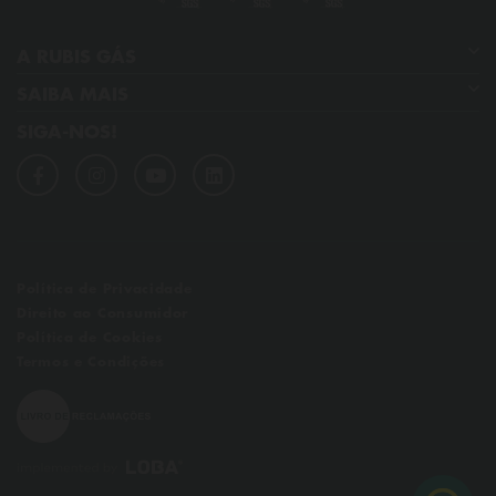
A RUBIS GÁS
SAIBA MAIS
Quem somos
SIGA-NOS!
GPL
Os nossos compromissos
Dicas de poupança
Qualidade, ambiente, segurança e saúde
Perguntas frequentes
Notícias
Links úteis
Política de Privacidade
Direito ao Consumidor
Política de Cookies
Termos e Condições