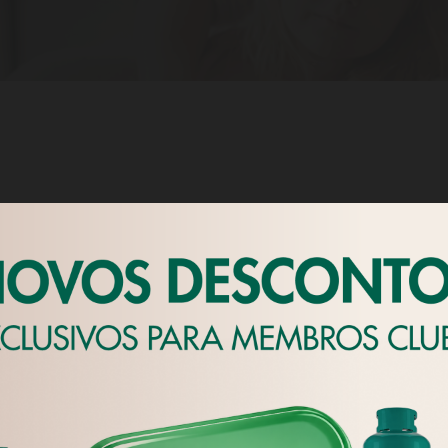
Rubis Gás
r diretamente o seu revendedor Rubis Gás para
 a compensação dos danos materiais e das
ultantes de acidentes envolvendo garrafas de gás,