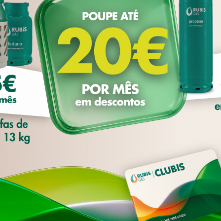
licação de sublimites.
ookies' próprios para apresentar publicidade e conteúdos persona
ra fins analíticos, de acordo com um perfil elaborado a partir d
utilizador. Neste sentido, pode aceitar todos os 'cookies' ou ger
no painel de configurações. Para mais informações consulte a no
 formulário abaixo ao Seguro Casa e Bens. É
ÇÕES DE COOKIES
ACEITAR TODOS OS 
Política de Privacidade