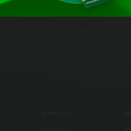
Seguro Casa e Bens
Particular:
Empresa:
A RUBIS GÁS
SA
Quem somos
GPL