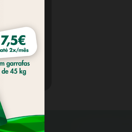
lizados,
os hábitos de
ir as suas
ssa
Política de
COOKIES