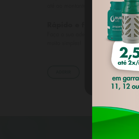
até ao montante de € 25.000,
sem ap
Utilizamos 'c
assim como pa
navegação do 
Rápido e fácil
preferências 
Faça a sua adesão online através do
Privacidade
.
muito simples!
DEFINI
ADERIR