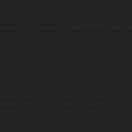
 DE GÁS
CLUBIS
PARA A SUA CASA
PARA A SU
Garrafas de gás
Garrafas de gás
Butano ou Propano?
Escolha a melhor opção.
Gás a granel
LOCAIS DE VENDA
Gás a granel
Equipamentos a gás
tregamos botijas de gás ao domicílio de norte a sul do pa
Gás canalizado
evendedor Rubis Gás autorizado ou ponto de venda mais