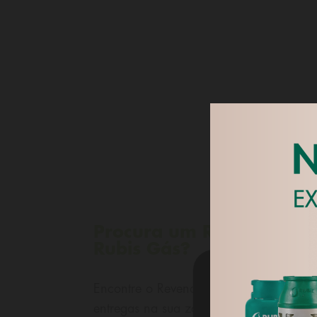
G
Procura um Revendedor
Rubis Gás?
Encontre o Revendedor Rubis Gás que f
Utilizamos 'c
entregas na sua zona/localidade.
assim como pa