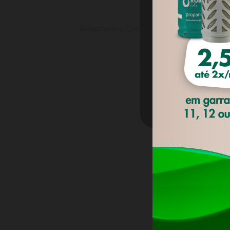
navegação do 
preferências 
Seleccione o Distrito
Privacidade
.
Seleccione o Concelho
DEFINI
Seleccione a Freguesia