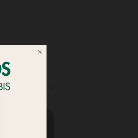
2
3
14
28
5
lizados,
12
os hábitos de
10