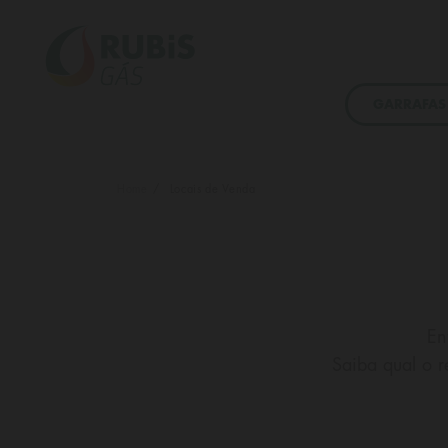
GARRAFAS
Home
Locais de Venda
Faturação eletrónica
Faturação eletrónica
ADERIR
ADERIR
En
Área reservada
Área reservada
Saiba qual o r
ACEDER
ACEDER