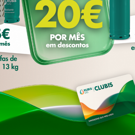
utilizador. Neste sentido, pode aceitar todos os 'cookies' ou ger
no painel de configurações. Para mais informações consulte a no
7
ÇÕES DE COOKIES
ACEITAR TODOS OS 
17
Política de Privacidade