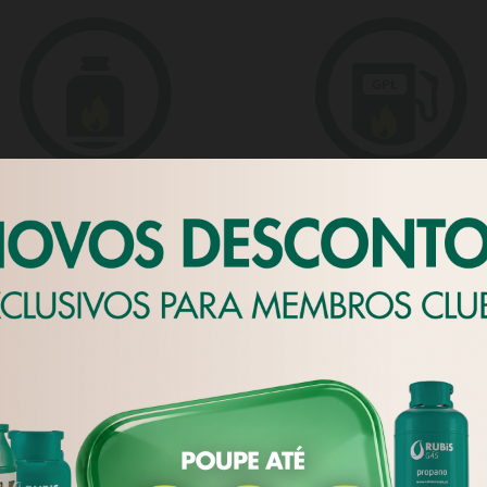
ás em Garrafa
GPL Auto
az
ookies' próprios para apresentar publicidade e conteúdos persona
ra fins analíticos, de acordo com um perfil elaborado a partir d