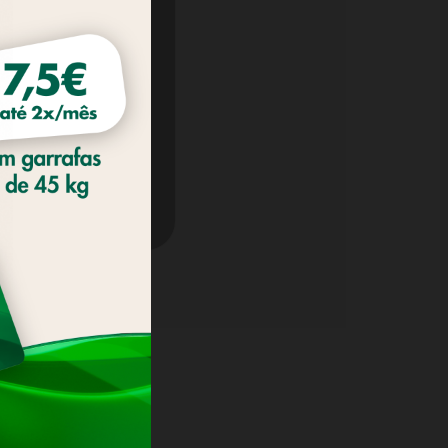
ir as suas
ssa
Política de
11
6
COOKIES
4
3
10
2