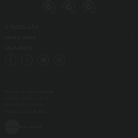
A RUBIS GÁS
SAIBA MAIS
Quem somos
SIGA-NOS!
GPL
Os nossos compromissos
Dicas de poupança
Qualidade, ambiente, segurança e saúde
Perguntas frequentes
Notícias
Links úteis
Política de Privacidade
Direito ao Consumidor
Política de Cookies
Termos e Condições