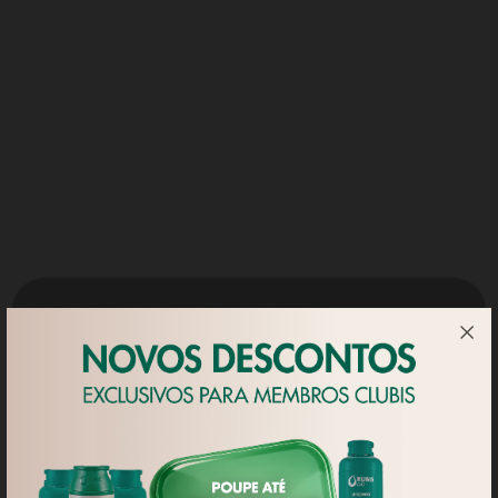
abaixo ao Seguro Casa e Bens. É muito simples!
ADERIR
Utilizamos 'cookies' próprios para
apresentar publicidade e conteúdos
personalizados, assim como para fins
analíticos, de acordo com um perfil
elaborado a partir dos hábitos de
navegação do utilizador. Neste
sentido, pode aceitar todos os