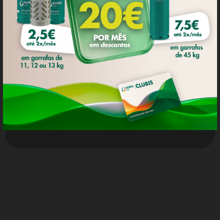
'cookies' ou gerir as suas preferências
no painel de configurações. Para mais
informações consulte a nossa
Política
de Privacidade
.
DEFINIÇÕES DE COOKIES
ACEITAR TODOS OS COOKIES
Seguro Casa e Bens
Particular:
Empresa:
Política de Privacidade