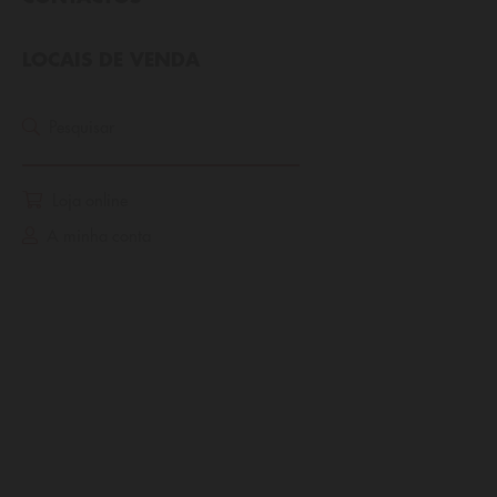
LOCAIS DE VENDA
Home
Dicas de Poupança
Pesquisar
DICAS DE POUPANÇA
Loja online
Vamos aprender a
A minha conta
poupar?