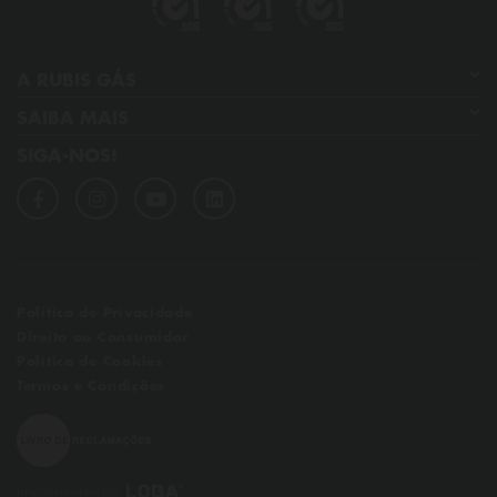
A RUBIS GÁS
SAIBA MAIS
Quem somos
SIGA-NOS!
GPL
Os nossos compromissos
Dicas de poupança
Qualidade, ambiente, segurança e saúde
Perguntas frequentes
Notícias
Links úteis
Política de Privacidade
Direito ao Consumidor
Política de Cookies
Termos e Condições