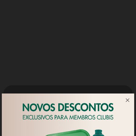
A nova campanha da Rubis Gás, reflete o nosso empenho e
compromisso com a sociedade, chamando a atenção para
problemas sociais importantes, como a solidão dos mais
velhos, que atinge em Portugal uma proporção alarmante.
As pessoas mais velhas sentem-se muitas vezes sozinhas,
cada vez mais isoladas do mundo e das relações sociais.
Foi a partir deste contexto que a Rubis desenvolveu, com a
FCB Lisboa e a Still Produções, uma campanha com dois
filmes que ilustram esta realidade de uma forma inspiradora
e positiva.
Com esta campanha, procuramos reforçar o posicionamento
da Rubis Gás como marca que promove o conforto e a
proximidade, incentivando o convívio entre pessoas de todas
as idades e de mundos diferentes, sempre com uma boa
Utilizamos 'cookies' próprios para
energia.
apresentar publicidade e conteúdos
personalizados, assim como para fins
Juntos, podemos aquecer gerações.
analíticos, de acordo com um perfil
elaborado a partir dos hábitos de
navegação do utilizador. Neste