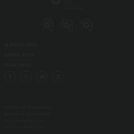
A RUBIS GÁS
SAIBA MAIS
Quem somos
SIGA-NOS!
GPL
Os nossos compromissos
Dicas de poupança
Qualidade, ambiente, segurança e saúde
Perguntas frequentes
Notícias
Links úteis
Política de Privacidade
Direito ao Consumidor
Política de Cookies
Termos e Condições