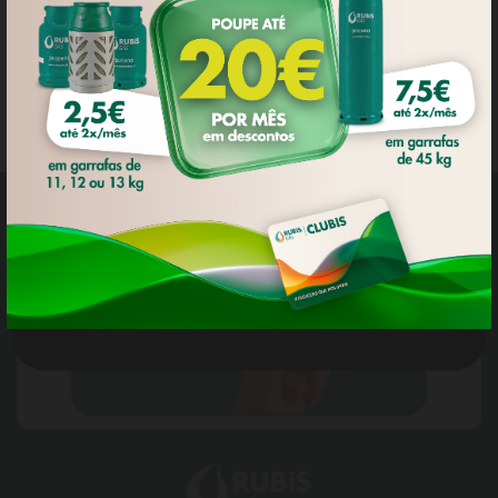
sentido, pode aceitar todos os
'cookies' ou gerir as suas preferências
no painel de configurações. Para mais
informações consulte a nossa
Política
de Privacidade
.
DEFINIÇÕES DE COOKIES
ACEITAR TODOS OS COOKIES
Adira ao
CLUBIS
Política de Privacidade