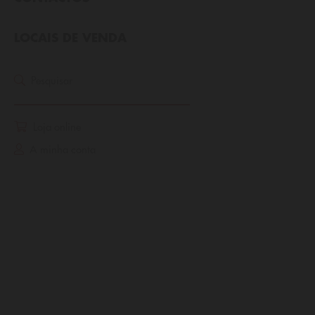
LOCAIS DE VENDA
Home
A aquecer gerações
Pesquisar
Rubis por uma Causa
Loja online
A aquecer gerações
A minha conta