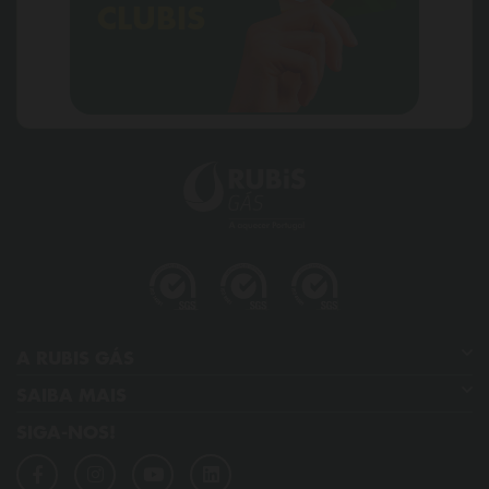
CLUBIS
A RUBIS GÁS
SAIBA MAIS
Quem somos
SIGA-NOS!
GPL
Os nossos compromissos
Dicas de poupança
Qualidade, ambiente, segurança e saúde