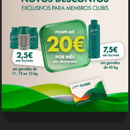
apresentar publicidade e conteúdos
personalizados, assim como para fins
analíticos, de acordo com um perfil
elaborado a partir dos hábitos de
navegação do utilizador. Neste
sentido, pode aceitar todos os
'cookies' ou gerir as suas preferências
no painel de configurações. Para mais
informações consulte a nossa
Política
NOTÍCIA
de Privacidade
.
23 ABR 2026
DEFINIÇÕES DE COOKIES
Rubis Gás fez subir a
energia no Granfondo
ACEITAR TODOS OS COOKIES
Torres Vedras
Política de Privacidade