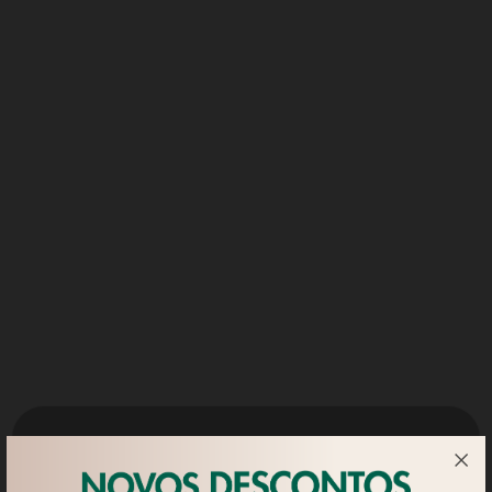
Estas iniciativas vão estar em destaque nas redes sociais do
Casal Mistério
, da Rubis Gás e ainda na TVI.
Convidamo-lo a ver o resultado desta iniciativa,
aqui
, e a
assistir à nossa participação especial no
programa Dois às
10
, da TVI, de 21 e outubro, onde contámos com a
participação do
Chef
Pedro Jorge e dos representantes do
Centro de dia da Cruz Vermelha Portuguesa de Vila Nova
de Gaia.
Esta é mais uma ação Rubis por uma Causa, que vem
reforçar a nossa missão de contribuir para uma sociedade
mais virtuosa.
Juntos, podemos aquecer gerações.
Notícias Relacionadas
Utilizamos 'cookies' próprios para